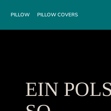
Skip
to
PILLOW
PILLOW COVERS
content
EIN POL