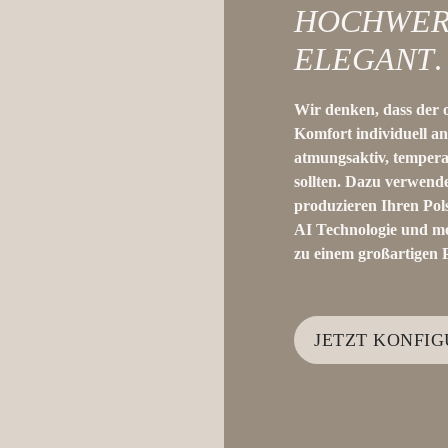
HOCHWER
ELEGANT
.
Wir denken, dass der o
Komfort individuell a
atmungsaktiv, tempera
sollten. Dazu verwende
produzieren Ihren Pols
AI Technologie und me
zu einem großartigen P
JETZT KONFIG