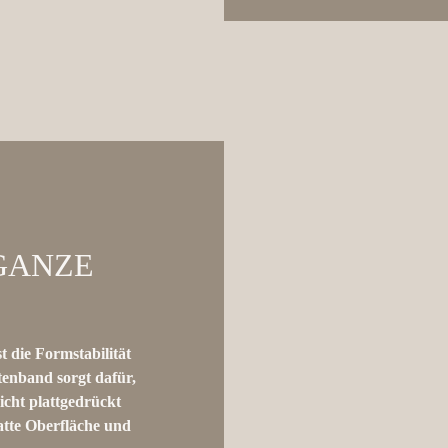
GANZE
t die Formstabilität
tenband sorgt dafür,
icht plattgedrückt
atte Oberfläche und